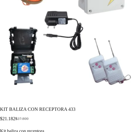
KIT BALIZA CON RECEPTORA 433
$
21.182
$
27.800
Kit baliza con receptora.