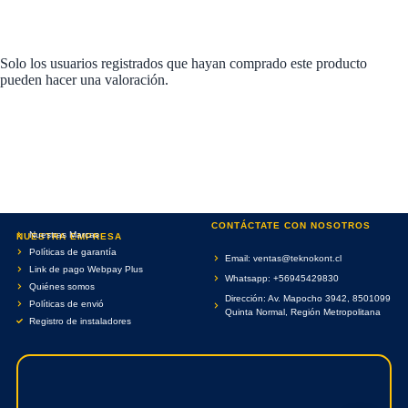
Solo los usuarios registrados que hayan comprado este producto
pueden hacer una valoración.
CONTÁCTATE CON NOSOTROS
Nuestras Marcas
NUESTRA EMPRESA
Políticas de garantía
Email: ventas@teknokont.cl
Link de pago Webpay Plus
Whatsapp: +56945429830
Quiénes somos
Dirección: Av. Mapocho 3942, 8501099
Políticas de envió
Quinta Normal, Región Metropolitana
Registro de instaladores