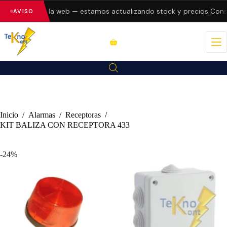
o errores en la web — estamos actualizando stock y precios.
Consu
AVISO
Inicio
/
Alarmas
/
Receptoras
/
KIT BALIZA CON RECEPTORA 433
-24%