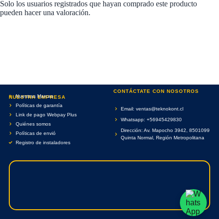
Solo los usuarios registrados que hayan comprado este producto
pueden hacer una valoración.
CONTÁCTATE CON NOSOTROS
Nuestras Marcas
NUESTRA EMPRESA
Políticas de garantía
Email: ventas@teknokont.cl
Link de pago Webpay Plus
Whatsapp: +56945429830
Quiénes somos
Dirección: Av. Mapocho 3942, 8501099
Políticas de envió
Quinta Normal, Región Metropolitana
Registro de instaladores