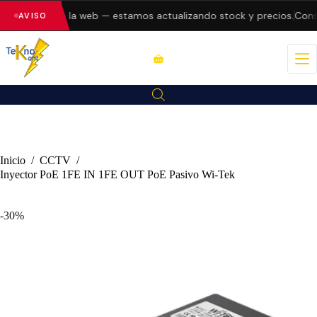
o errores en la web — estamos actualizando stock y precios.
Consul
AVISO
Inicio
/
CCTV
/
Inyector PoE 1FE IN 1FE OUT PoE Pasivo Wi-Tek
-30%