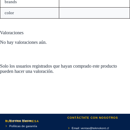
brands
color
Valoraciones
No hay valoraciones aún.
Solo los usuarios registrados que hayan comprado este producto
pueden hacer una valoración.
CONTÁCTATE CON NOSOTROS
Nuestras Marcas
NUESTRA EMPRESA
Políticas de garantía
Email: ventas@teknokont.cl