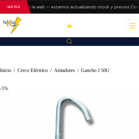
do errores en la web — estamos actualizando stock y precios.
Consu
AVISO
Inicio
/
Cerco Eléctrico
/
Aisladores
/
Gancho J 50U
-5%