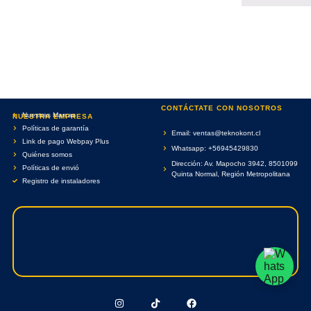
CONTÁCTATE CON NOSOTROS
Nuestras Marcas
NUESTRA EMPRESA
Políticas de garantía
Email: ventas@teknokont.cl
Link de pago Webpay Plus
Whatsapp: +56945429830
Quiénes somos
Dirección: Av. Mapocho 3942, 8501099
Políticas de envió
Quinta Normal, Región Metropolitana
Registro de instaladores