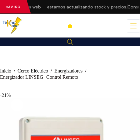
 errores en la web — estamos actualizando stock y precios.
Consult
AVISO
Inicio
/
Cerco Eléctrico
/
Energizadores
/
Energizador LINSEG+Control Remoto
-21%