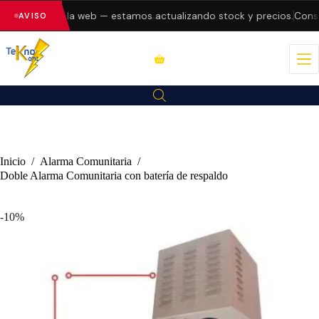
o errores en la web — estamos actualizando stock y precios.
Consul
AVISO
Inicio
/
Alarma Comunitaria
/
Doble Alarma Comunitaria con batería de respaldo
-10%