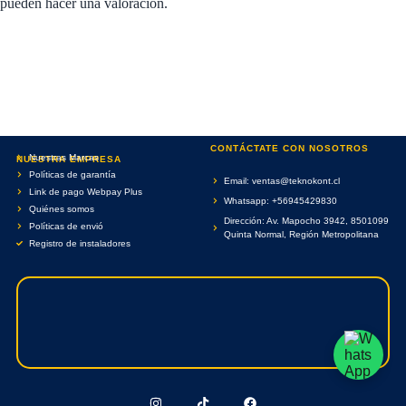
pueden hacer una valoración.
CONTÁCTATE CON NOSOTROS
Nuestras Marcas
NUESTRA EMPRESA
Políticas de garantía
Email: ventas@teknokont.cl
Link de pago Webpay Plus
Whatsapp: +56945429830
Quiénes somos
Dirección: Av. Mapocho 3942, 8501099
Políticas de envió
Quinta Normal, Región Metropolitana
Registro de instaladores