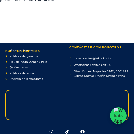
CONTÁCTATE CON NOSOTROS
Nuestras Marcas
NUESTRA EMPRESA
Políticas de garantía
Email: ventas@teknokont.cl
Link de pago Webpay Plus
Whatsapp: +56945429830
Quiénes somos
Dirección: Av. Mapocho 3942, 8501099
Políticas de envió
Quinta Normal, Región Metropolitana
Registro de instaladores