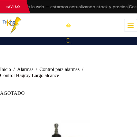
do errores en la web — estamos actualizando stock y precios.
Consu
AVISO
Inicio
/
Alarmas
/
Control para alarmas
/
Control Hagroy Largo alcance
AGOTADO