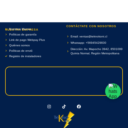
CONTÁCTATE CON NOSOTROS
Nuestras Marcas
NUESTRA EMPRESA
Políticas de garantía
Email: ventas@teknokont.cl
Link de pago Webpay Plus
Whatsapp: +56945429830
Quiénes somos
Dirección: Av. Mapocho 3942, 8501099
Políticas de envió
Quinta Normal, Región Metropolitana
Registro de instaladores