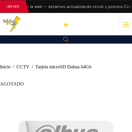
do errores en la web — estamos actualizando stock y precios.
Consu
AVISO
Inicio
/
CCTV
/
Tarjeta microSD Dahua 64Gb
AGOTADO