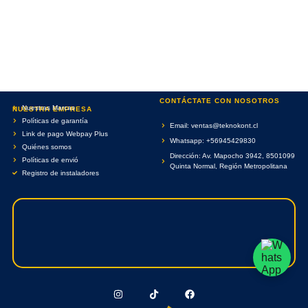
CONTÁCTATE CON NOSOTROS
Nuestras Marcas
NUESTRA EMPRESA
Políticas de garantía
Email: ventas@teknokont.cl
Link de pago Webpay Plus
Whatsapp: +56945429830
Quiénes somos
Dirección: Av. Mapocho 3942, 8501099
Políticas de envió
Quinta Normal, Región Metropolitana
Registro de instaladores