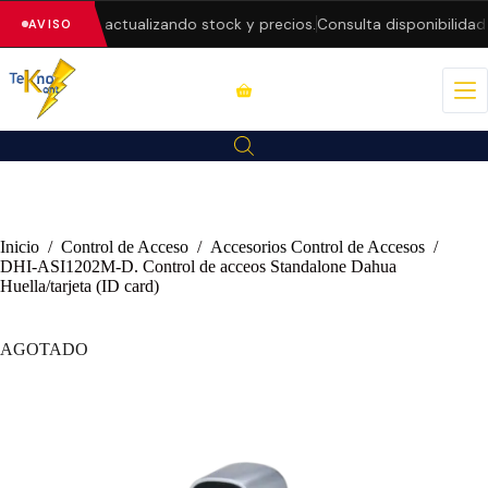
eb — estamos actualizando stock y precios.
Consulta disponibilidad 
AVISO
Inicio
/
Control de Acceso
/
Accesorios Control de Accesos
/
DHI-ASI1202M-D. Control de acceos Standalone Dahua
Huella/tarjeta (ID card)
AGOTADO