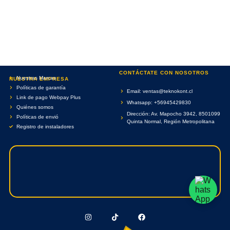
CONTÁCTATE CON NOSOTROS
Nuestras Marcas
NUESTRA EMPRESA
Políticas de garantía
Email: ventas@teknokont.cl
Link de pago Webpay Plus
Whatsapp: +56945429830
Quiénes somos
Dirección: Av. Mapocho 3942, 8501099
Políticas de envió
Quinta Normal, Región Metropolitana
Registro de instaladores