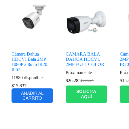
Cámara Dahua
CAMARA BALA
Cám
HDCVI Bala 2MP
DAHUA HDCVI.
2MP
1080P 2.8mm IR20
2MP FULL COLOR
IR20 
IP67
Próximamente
Próx
11880 disponibles
$
26.285
$
15.
$
30.924
$
15.837
SOLICITA
AÑADIR AL
AQUÍ
CARRITO