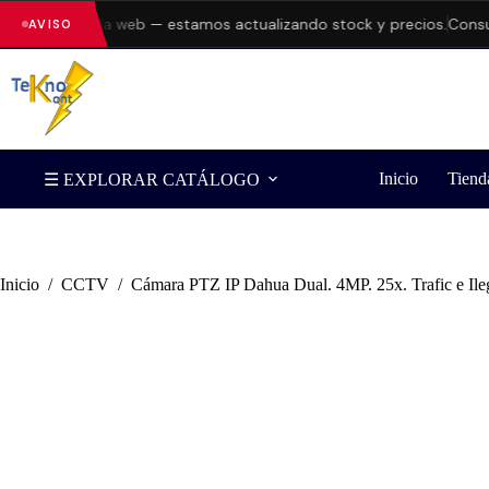
rrores en la web — estamos actualizando stock y precios.
Consulta 
AVISO
Inicio
Tiend
☰ EXPLORAR CATÁLOGO
Inicio
/
CCTV
/
Cámara PTZ IP Dahua Dual. 4MP. 25x. Trafic e Ileg