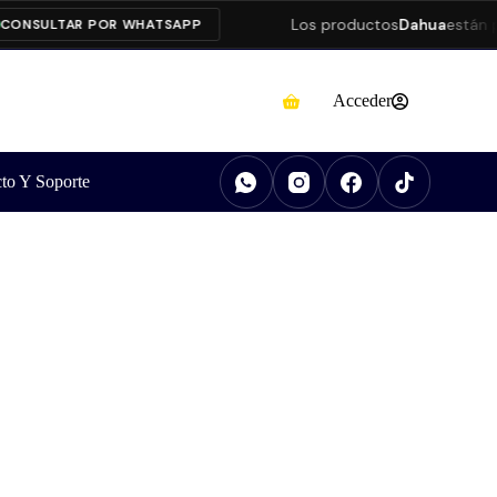
Los productos
Dahua
están pres
SULTAR POR WHATSAPP
Acceder
to Y Soporte