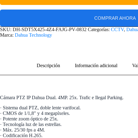
COMPRAR AHORA
SKU:
DH-SDT5X425-4Z4-FAJG-PV-0832
Categorías:
CCTV
,
Dahu
Marca:
Dahua Technology
Descripción
Información adicional
Val
Cámara PTZ IP Dahua Dual. 4MP. 25x. Trafic e Ilegal Parking.
· Sistema dual PTZ, doble lente varifocal.
· CMOS de 1/1,8″ y 4 megapíxeles.
· Potente zoom óptico de 25x.
· Tecnología luz de las estrellas.
· Máx. 25/30 fps a 4M.
· Codificación H.265.