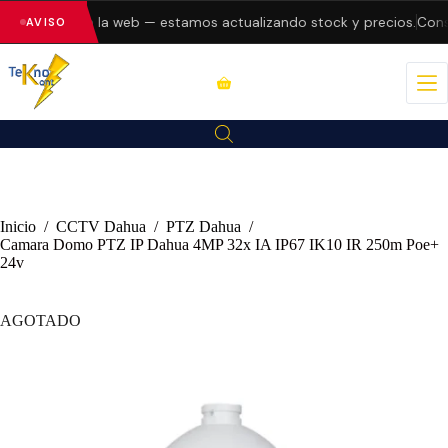
o errores en la web — estamos actualizando stock y precios.
Consu
AVISO
Inicio
/
CCTV Dahua
/
PTZ Dahua
/
Camara Domo PTZ IP Dahua 4MP 32x IA IP67 IK10 IR 250m Poe+
24v
AGOTADO