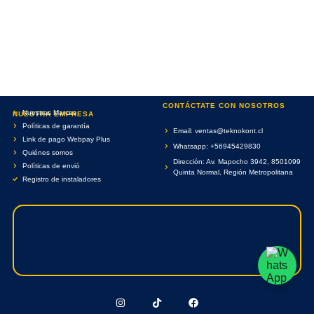
CONTÁCTATE CON NOSOTROS
Nuestras Marcas
NUESTRA EMPRESA
Políticas de garantía
Email: ventas@teknokont.cl
Link de pago Webpay Plus
Whatsapp: +56945429830
Quiénes somos
Dirección: Av. Mapocho 3942, 8501099
Políticas de envió
Quinta Normal, Región Metropolitana
Registro de instaladores