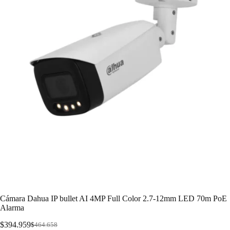
Cámara Dahua IP bullet AI 4MP Full Color 2.7-12mm LED 70m PoE
Alarma
$
394.959
$
464.658