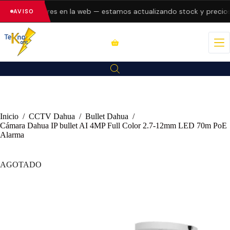
entando errores en la web — estamos actualizando stock y precios.
AVISO
Inicio
/
CCTV Dahua
/
Bullet Dahua
/
Cámara Dahua IP bullet AI 4MP Full Color 2.7-12mm LED 70m PoE
Alarma
AGOTADO