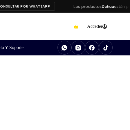
Los productos
Dahua
están prese
ULTAR POR WHATSAPP
Acceder
to Y Soporte