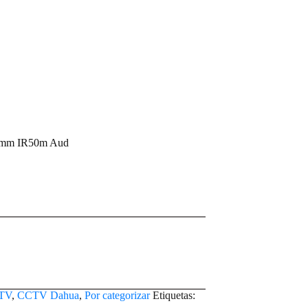
12mm IR50m Aud
TV
,
CCTV Dahua
,
Por categorizar
Etiquetas: