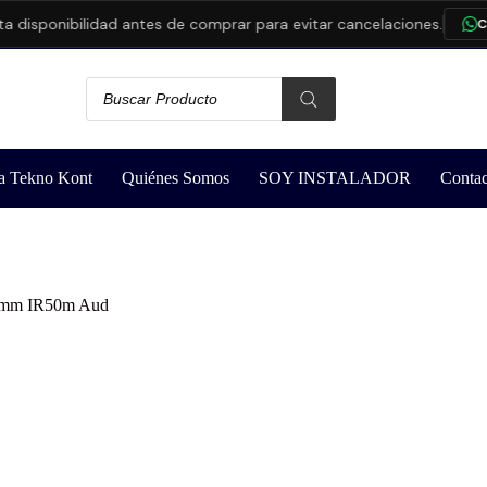
isponibilidad antes de comprar para evitar cancelaciones.
CONS
a Tekno Kont
Quiénes Somos
SOY INSTALADOR
Contac
12mm IR50m Aud