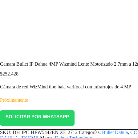
Camara Bullet IP Dahua 4MP Wizmind Lente Motorizado 2.7mm a 
$
252.428
Cámara de red WizMind tipo bala varifocal con infrarrojos de 4 MP
Próximamente
SOLICITAR POR WHATSAPP
SKU:
DH-IPC-HFW5442EN-ZE-2712
Categorías:
Bullet Dahua
,
CC
DAHUA
,
TKCMB
Marca:
Dahua Technology