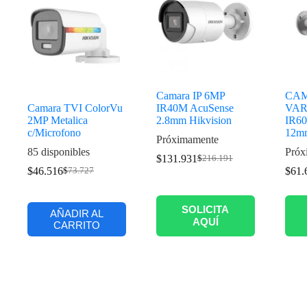
Camara IP 6MP
CAM
Camara TVI ColorVu
IR40M AcuSense
VAR
2MP Metalica
2.8mm Hikvision
IR6
c/Microfono
12m
Próximamente
85 disponibles
Próx
$
131.931
$
216.191
$
46.516
$
61.
$
73.727
SOLICITA
AÑADIR AL
AQUÍ
CARRITO