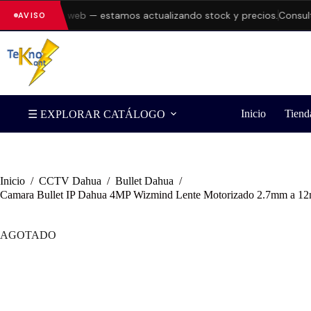
rores en la web — estamos actualizando stock y precios.
Consulta d
AVISO
Inicio
Tiend
☰ EXPLORAR CATÁLOGO
Inicio
/
CCTV Dahua
/
Bullet Dahua
/
Camara Bullet IP Dahua 4MP Wizmind Lente Motorizado 2.7mm a 
AGOTADO