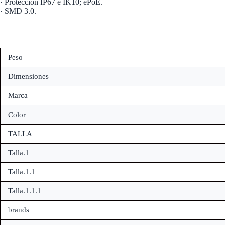
· Protección IP67 e IK10; ePoE.
· SMD 3.0.
Peso
Dimensiones
Marca
Color
TALLA
Talla.1
Talla.1.1
Talla.1.1.1
brands