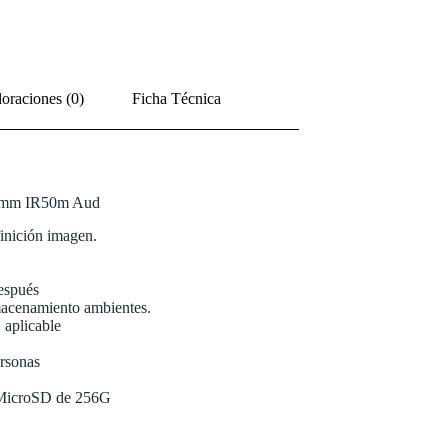
oraciones (0)
Ficha Técnica
12mm IR50m Aud
inición imagen.
espués
lmacenamiento ambientes.
aplicable
ersonas
x. MicroSD de 256G