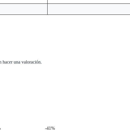
n hacer una valoración.
%
-41%