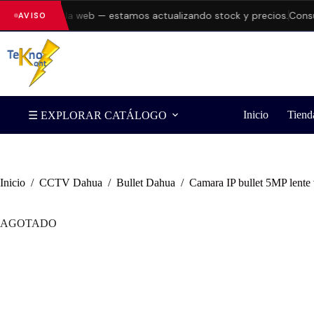
rrores en la web — estamos actualizando stock y precios.
Consulta 
AVISO
Inicio
Tiend
☰ EXPLORAR CATÁLOGO
Inicio
/
CCTV Dahua
/
Bullet Dahua
/
Camara IP bullet 5MP lente
AGOTADO