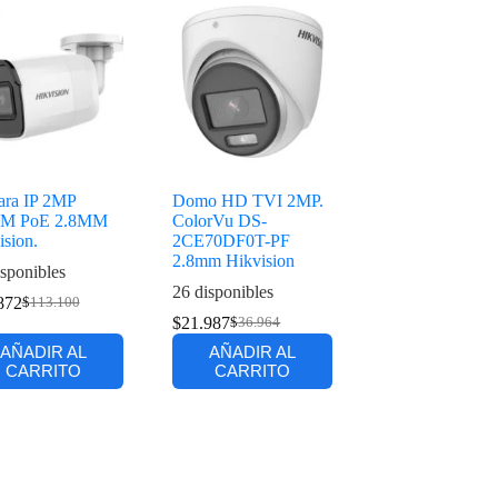
ra IP 2MP
Domo HD TVI 2MP.
0M PoE 2.8MM
ColorVu DS-
ision.
2CE70DF0T-PF
2.8mm Hikvision
sponibles
26 disponibles
872
$
113.100
$
21.987
$
36.964
AÑADIR AL
AÑADIR AL
CARRITO
CARRITO