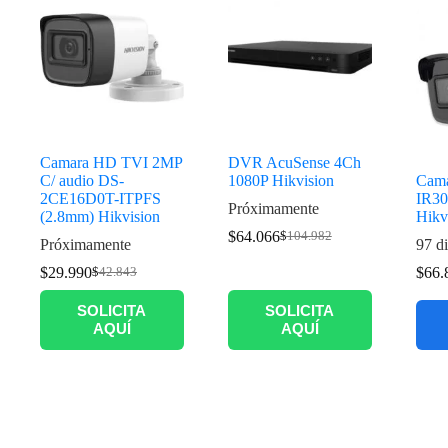
Camara HD TVI 2MP
DVR AcuSense 4Ch
C/ audio DS-
1080P Hikvision
Cama
2CE16D0T-ITPFS
IR3
Próximamente
(2.8mm) Hikvision
Hikv
$
64.066
$
104.982
Próximamente
97 di
$
29.990
$
66.
$
42.843
SOLICITA
SOLICITA
AQUÍ
AQUÍ