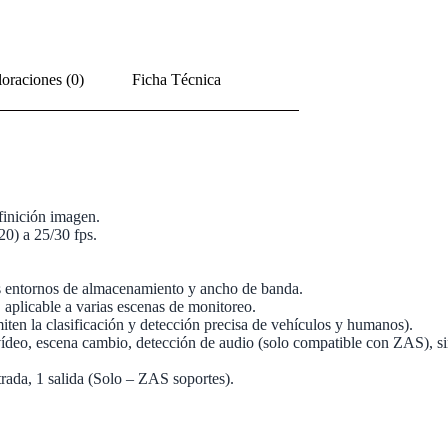
oraciones (0)
Ficha Técnica
inición imagen.
0) a 25/30 fps.
s entornos de almacenamiento y ancho de banda.
plicable a varias escenas de monitoreo.
miten la clasificación y detección precisa de vehículos y humanos).
eo, escena cambio, detección de audio (solo compatible con ZAS), sin t
trada, 1 salida (Solo – ZAS soportes).