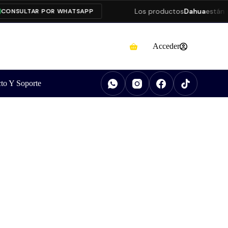
Los productos
Dahua
están pres
NSULTAR POR WHATSAPP
Acceder
to Y Soporte