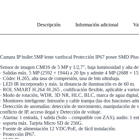
Descripción
Información adicional
Val
Camara IP bullet 5MP lente varifocal Protección IP67 posee SMD Plus
Sensor de imagen CMOS de 5 MP y 1/2,7″, baja luminosidad y alta def
· Salidas máx. 5 MP (2592 × 1944) a 20 fps y admite 4 MP (2688 × 152
· Códec H.265, alta tasa de compresión, tasa de bits ultrabaja.
· LED IR incorporado y máx. la distancia de iluminación es de 60 m.
· ROI, SMART H.264 /H.265 , codificación flexible, aplicable a vario
· Modo de rotación, WDR, 3D NR, HLC, BLC, marca de agua digital, a
· Monitoreo inteligente: Intrusión y cable trampa (las dos funciones ad
· Detección de anomalías: detección de movimiento, manipulación de víd
conflicto de IP, acceso ilegal y Detección de voltaje.
· Alarma: 1 entrada, 1 salida (Solo – compatible con ZAS); audio: 1 en
· soporta máx. Tarjeta Micro SD de 256G.
· Fuente de alimentación 12 VDC/PoE, de fácil instalación.
· Protección IP67.