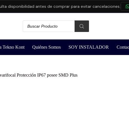
disponibilidad antes de comprar para evitar cancelaciones.
CO
a Tekno Kont
Quiénes Somos
SOY INSTALADOR
Contac
 varifocal Protección IP67 posee SMD Plus