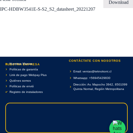
Download
IPC-HDBW3541E-S-S2_S2_datasheet_20221207
CONTÁCTATE CON NOSOTROS
Nuestras Marcas
NUESTRA EMPRESA
Políticas de garantía
Email: ventas@teknokont.cl
Link de pago Webpay Plus
Whatsapp: +56945429830
Quiénes somos
Dirección: Av. Mapocho 3942, 8501099
Políticas de envió
Quinta Normal, Región Metropolitana
Registro de instaladores