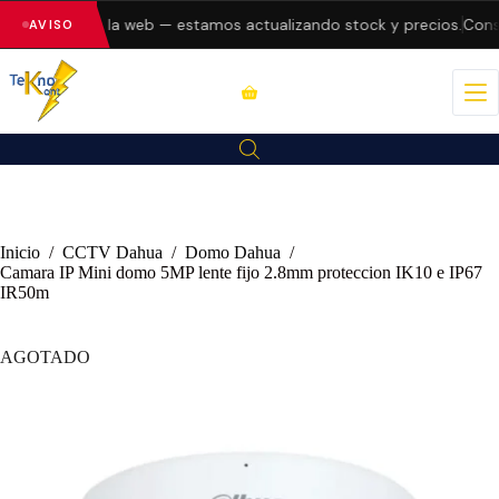
o errores en la web — estamos actualizando stock y precios.
Consul
AVISO
Inicio
/
CCTV Dahua
/
Domo Dahua
/
Camara IP Mini domo 5MP lente fijo 2.8mm proteccion IK10 e IP67
IR50m
AGOTADO