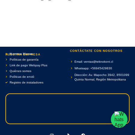
CONTÁCTATE CON NOSOTROS
Nuestras Marcas
NUESTRA EMPRESA
Políticas de garantía
Email: ventas@teknokont.cl
Link de pago Webpay Plus
Whatsapp: +56945429830
Quiénes somos
Dirección: Av. Mapocho 3942, 8501099
Políticas de envió
Quinta Normal, Región Metropolitana
Registro de instaladores