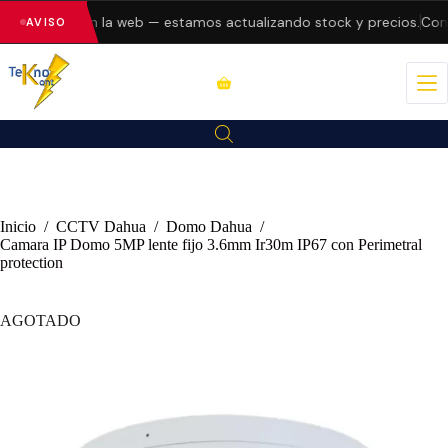
do errores en la web — estamos actualizando stock y precios.
Consu
AVISO
Inicio
/
CCTV Dahua
/
Domo Dahua
/
Camara IP Domo 5MP lente fijo 3.6mm Ir30m IP67 con Perimetral
protection
AGOTADO