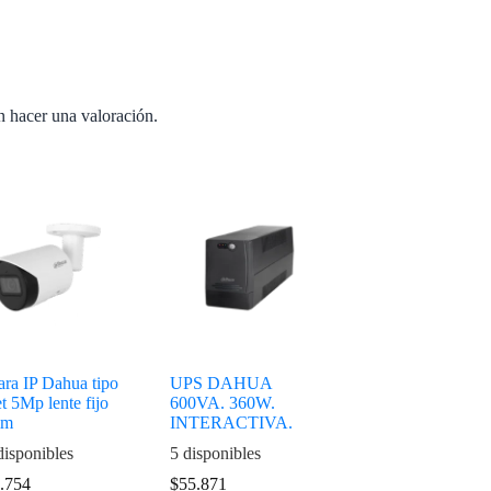
n hacer una valoración.
ra IP Dahua tipo
UPS DAHUA
t 5Mp lente fijo
600VA. 360W.
mm
INTERACTIVA.
disponibles
5 disponibles
.754
$
55.871