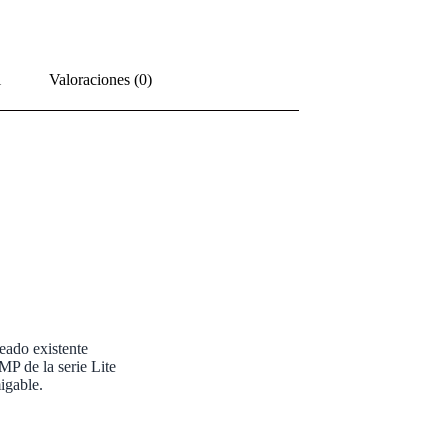
l
Valoraciones (0)
eado existente
P de la serie Lite
igable.