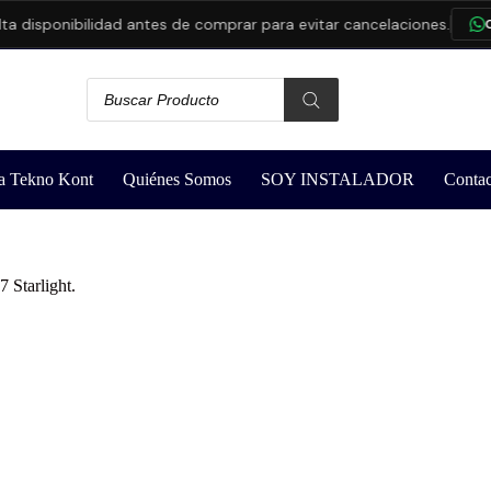
isponibilidad antes de comprar para evitar cancelaciones.
CON
a Tekno Kont
Quiénes Somos
SOY INSTALADOR
Contac
Starlight.