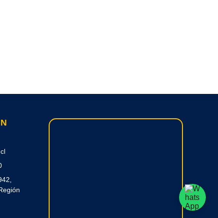
ON
cl
0
942,
Región