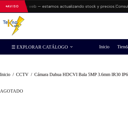
rores en la web — estamos actualizando stock y precios.
Consulta d
AVISO
Inicio
Tiend
☰ EXPLORAR CATÁLOGO
Inicio
/
CCTV
/
Cámara Dahua HDCVI Bala 5MP 3.6mm IR30 IP67 
AGOTADO