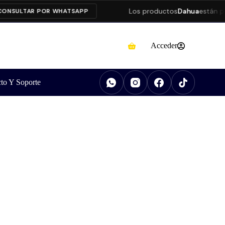
Los productos
Dahua
están pres
SULTAR POR WHATSAPP
Acceder
to Y Soporte