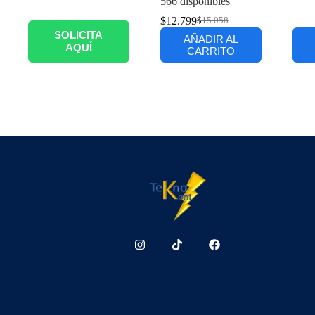
566 disponibles
$
12.799
$
15.058
SOLICITA
AÑADIR AL
AQUÍ
CARRITO