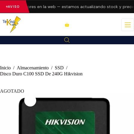
sentando errores en la web — estamos actualizando stock y precios
AVISO
Inicio
/
Almacenamiento
/
SSD
/
Disco Duro C100 SSD De 240G Hikvision
AGOTADO