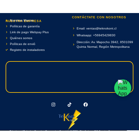
CONTÁCTATE CON NOSOTROS
Nuestras Marcas
NUESTRA EMPRESA
Políticas de garantía
Email: ventas@teknokont.cl
Link de pago Webpay Plus
Whatsapp: +56945429830
Quiénes somos
Dirección: Av. Mapocho 3942, 8501099
Políticas de envió
Quinta Normal, Región Metropolitana
Registro de instaladores
Teknokont.cl Todos Los Derechos Reservados. Copyright © 2026 - Diseñado por RC Creative Systems