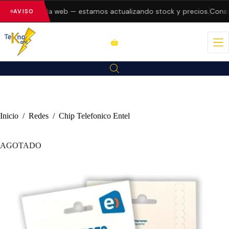
 errores en la web — estamos actualizando stock y precios.
Consul
AVISO
Inicio
/
Redes
/
Chip Telefonico Entel
AGOTADO