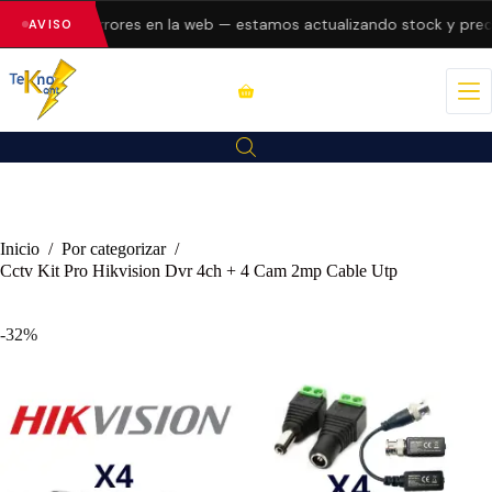
esentando errores en la web — estamos actualizando stock y preci
AVISO
Inicio
/
Por categorizar
/
Cctv Kit Pro Hikvision Dvr 4ch + 4 Cam 2mp Cable Utp
-32%