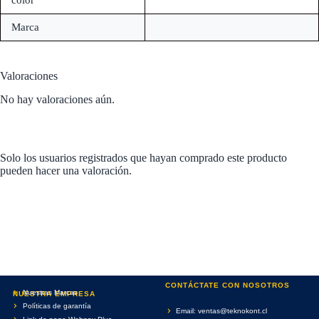
color
Marca
Valoraciones
No hay valoraciones aún.
Solo los usuarios registrados que hayan comprado este producto
pueden hacer una valoración.
CONTÁCTATE CON NOSOTROS
Nuestras Marcas
NUESTRA EMPRESA
Políticas de garantía
Email: ventas@teknokont.cl