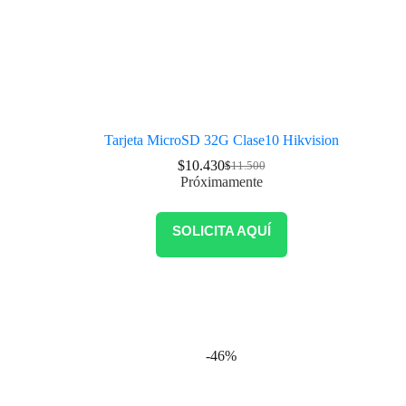
Tarjeta MicroSD 32G Clase10 Hikvision
$
10.430
$
11.500
Próximamente
SOLICITA AQUÍ
-46%