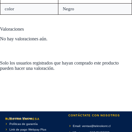
color
Negro
Valoraciones
No hay valoraciones aún.
Solo los usuarios registrados que hayan comprado este producto
pueden hacer una valoración.
CONTÁCTATE CON NOSOTROS
Nuestras Marcas
NUESTRA EMPRESA
Políticas de garantía
Email: ventas@teknokont.cl
Link de pago Webpay Plus