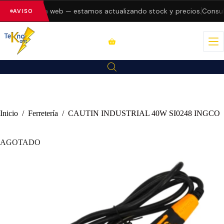
errores en la web — estamos actualizando stock y precios.
Consulta
AVISO
Inicio
/
Ferretería
/
CAUTIN INDUSTRIAL 40W SI0248 INGCO
AGOTADO