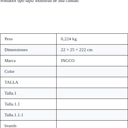
Soldador tipo lapiz industrial de alta calidad
Peso
0,224 kg
Dimensiones
22 × 25 × 222 cm
Marca
INGCO
Color
TALLA
Talla.1
Talla.1.1
Talla.1.1.1
brands