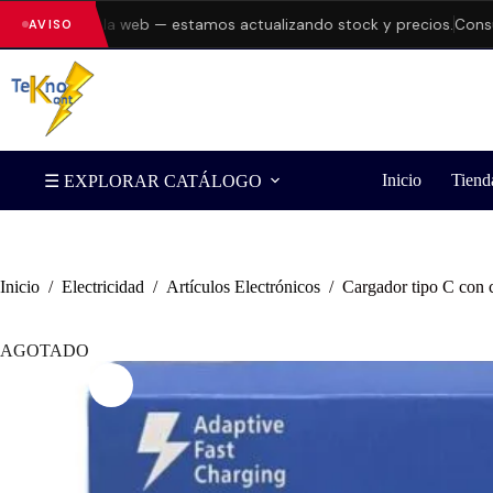
rores en la web — estamos actualizando stock y precios.
Consulta d
AVISO
Inicio
Tiend
☰ EXPLORAR CATÁLOGO
Inicio
/
Electricidad
/
Artículos Electrónicos
/
Cargador tipo C con 
AGOTADO