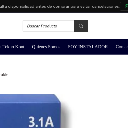
isponibilidad antes de comprar para evitar cancelaciones.
CON
a Tekno Kont
Quiénes Somos
SOY INSTALADOR
Contac
cable