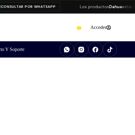
Los productos
Dahua
están pres
SULTAR POR WHATSAPP
Acceder
to Y Soporte