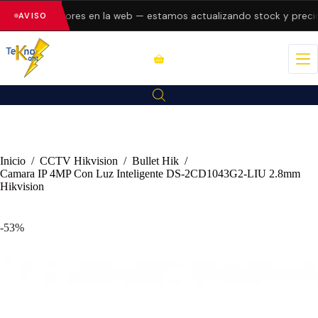
sentando errores en la web — estamos actualizando stock y precios
AVISO
Inicio
/
CCTV Hikvision
/
Bullet Hik
/
Camara IP 4MP Con Luz Inteligente DS-2CD1043G2-LIU 2.8mm
Hikvision
-53%