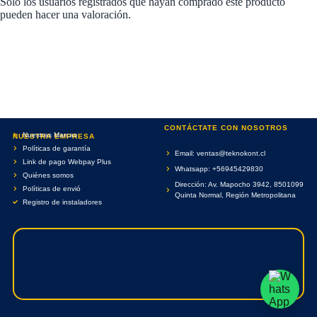
Solo los usuarios registrados que hayan comprado este producto
pueden hacer una valoración.
CONTÁCTATE CON NOSOTROS
Nuestras Marcas
NUESTRA EMPRESA
Políticas de garantía
Email: ventas@teknokont.cl
Link de pago Webpay Plus
Whatsapp: +56945429830
Quiénes somos
Dirección: Av. Mapocho 3942, 8501099
Políticas de envió
Quinta Normal, Región Metropolitana
Registro de instaladores