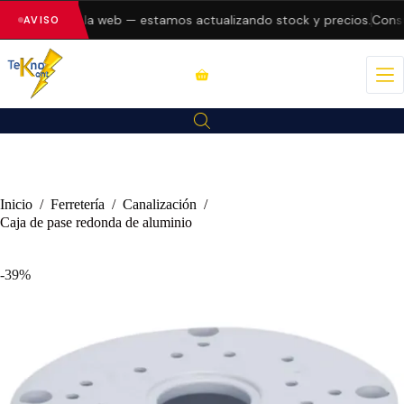
 errores en la web — estamos actualizando stock y precios.
Consul
AVISO
Inicio
/
Ferretería
/
Canalización
/
Caja de pase redonda de aluminio
-39%