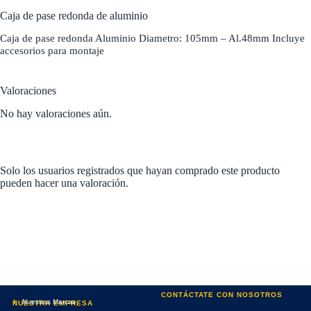
Caja de pase redonda de aluminio
Caja de pase redonda Aluminio Diametro: 105mm – Al.48mm Incluye
accesorios para montaje
Valoraciones
No hay valoraciones aún.
Solo los usuarios registrados que hayan comprado este producto
pueden hacer una valoración.
CONTÁCTATE CON NOSOTROS
Nuestras Marcas
NUESTRA EMPRESA