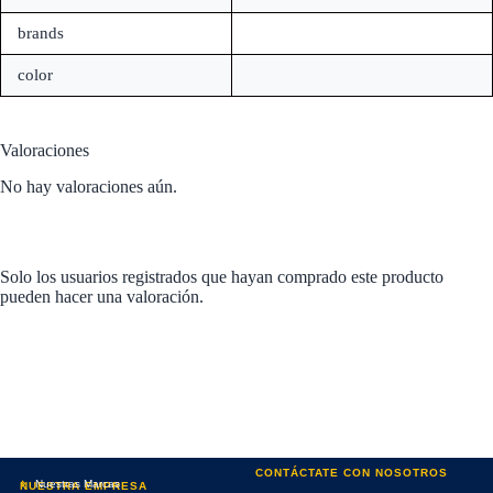
brands
color
Valoraciones
No hay valoraciones aún.
Solo los usuarios registrados que hayan comprado este producto
pueden hacer una valoración.
CONTÁCTATE CON NOSOTROS
Nuestras Marcas
NUESTRA EMPRESA