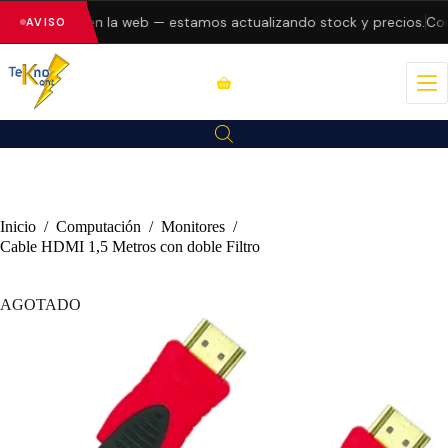
ndo errores en la web — estamos actualizando stock y precios.
Cons
AVISO
Inicio
/
Computación
/
Monitores
/
Cable HDMI 1,5 Metros con doble Filtro
AGOTADO