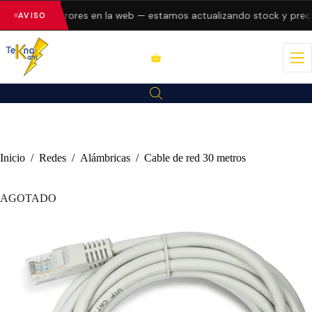
esentando errores en la web — estamos actualizando stock y precio
AVISO
Inicio
/
Redes
/
Alámbricas
/
Cable de red 30 metros
AGOTADO