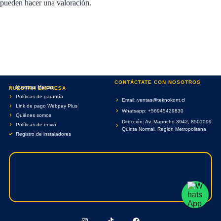
pueden hacer una valoración.
CONTÁCTATE CON NOSOTROS
Nuestras Marcas
NUESTRA EMPRESA
Políticas de garantía
Email: ventas@teknokont.cl
Link de pago Webpay Plus
Whatsapp: +56945429830
Quiénes somos
Dirección: Av. Mapocho 3942, 8501099
Políticas de envió
Quinta Normal, Región Metropolitana
Registro de instaladores