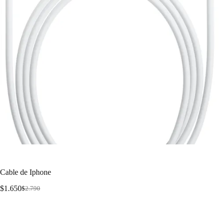
Cable de Iphone
$
1.650
$
2.790
Cable de Iphone