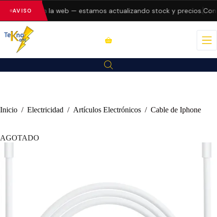
do errores en la web — estamos actualizando stock y precios.
Consu
AVISO
Inicio
/
Electricidad
/
Artículos Electrónicos
/
Cable de Iphone
AGOTADO