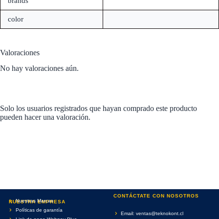
brands
color
Valoraciones
No hay valoraciones aún.
Solo los usuarios registrados que hayan comprado este producto
pueden hacer una valoración.
CONTÁCTATE CON NOSOTROS
Nuestras Marcas
NUESTRA EMPRESA
Políticas de garantía
Email: ventas@teknokont.cl