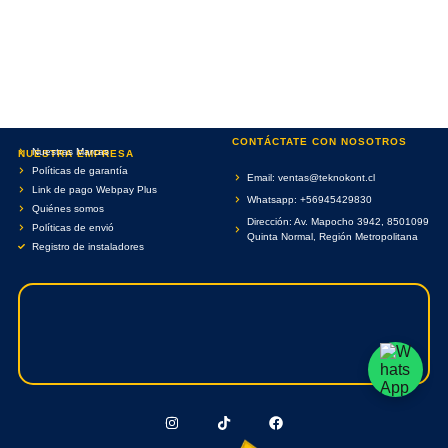
CONTÁCTATE CON NOSOTROS
Nuestras Marcas
NUESTRA EMPRESA
Políticas de garantía
Email: ventas@teknokont.cl
Link de pago Webpay Plus
Whatsapp: +56945429830
Quiénes somos
Dirección: Av. Mapocho 3942, 8501099
Políticas de envió
Quinta Normal, Región Metropolitana
Registro de instaladores