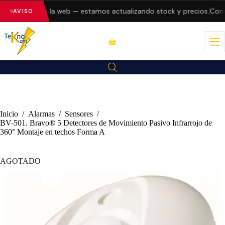
do errores en la web — estamos actualizando stock y precios.
Consu
AVISO
Inicio
/
Alarmas
/
Sensores
/
BV-501. Bravo® 5 Detectores de Movimiento Pasivo Infrarrojo de
360° Montaje en techos Forma A
AGOTADO