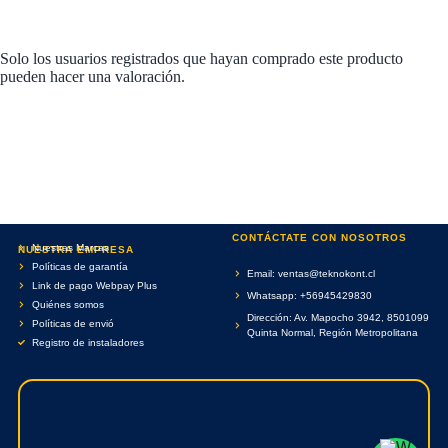
Solo los usuarios registrados que hayan comprado este producto
pueden hacer una valoración.
CONTÁCTATE CON NOSOTROS
Nuestras Marcas
NUESTRA EMPRESA
Políticas de garantía
Email: ventas@teknokont.cl
Link de pago Webpay Plus
Whatsapp: +56945429830
Quiénes somos
Dirección: Av. Mapocho 3942, 8501099
Políticas de envió
Quinta Normal, Región Metropolitana
Registro de instaladores