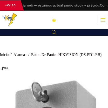
o errores en la web — estamos actualizando stock y precios.
Consul
AVISO
Inicio
/
Alarmas
/
Boton De Panico HIKVISION (DS-PD1-EB)
-47%