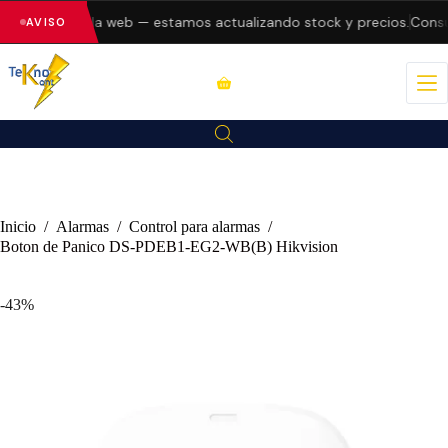
 errores en la web — estamos actualizando stock y precios.
Consul
AVISO
Inicio
/
Alarmas
/
Control para alarmas
/
Boton de Panico DS-PDEB1-EG2-WB(B) Hikvision
-43%