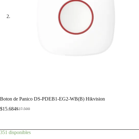
Boton de Panico DS-PDEB1-EG2-WB(B) Hikvision
$
15.684
$
27.500
Botón de emergencia inalámbrico
351 disponibles