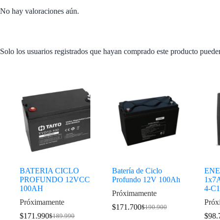
No hay valoraciones aún.
Solo los usuarios registrados que hayan comprado este producto puede
Productos relacionados
BATERIA CICLO
Batería de Ciclo
ENE
PROFUNDO 12VCC
Profundo 12V 100Ah
1x7
100AH
4-C1
Próximamente
Próximamente
Próx
$
171.700
$
190.900
$
171.990
$
98.
$
189.990