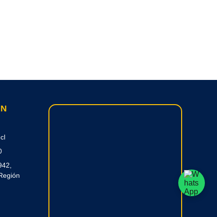
ON
cl
0
942,
Región