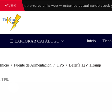
 presentando errores en la web — estamos actualizando stock y pr
AVISO
Inicio
Tiend
☰ EXPLORAR CATÁLOGO
Inicio
/
Fuente de Alimentacion
/
UPS
/
Batería 12V 1.3amp
-11%