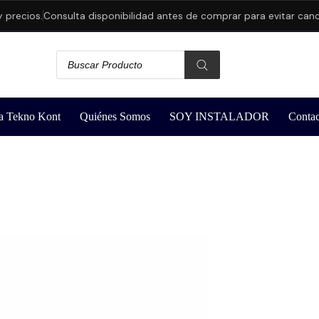
ecios.
Consulta disponibilidad antes de comprar para evitar cancela
a Tekno Kont
Quiénes Somos
SOY INSTALADOR
Contac