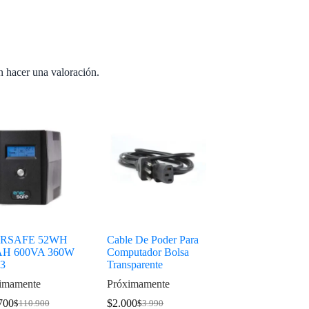
n hacer una valoración.
RSAFE 52WH
Cable De Poder Para
AH 600VA 360W
Computador Bolsa
3
Transparente
imamente
Próximamente
700
$
2.000
$
110.900
$
3.990