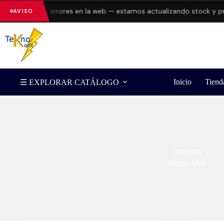
presentando errores en la web — estamos actualizando stock y prec
AVISO
Inicio
Tiend
☰ EXPLORAR CATÁLOGO
ETIQUETA
Página Web