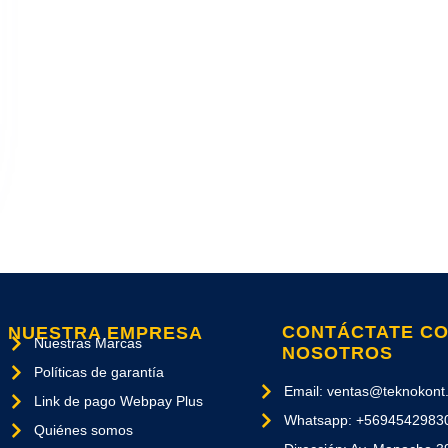
CONTÁCTATE C
NUESTRA EMPRESA
Nuestras Marcas
NOSOTROS
Políticas de garantía
Email: ventas@teknokont.
Link de pago Webpay Plus
Whatsapp: +5694542983
Quiénes somos