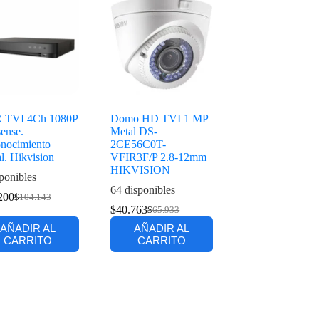
 TVI 4Ch 1080P
Domo HD TVI 1 MP
ense.
Metal DS-
nocimiento
2CE56C0T-
l. Hikvision
VFIR3F/P 2.8-12mm
HIKVISION
ponibles
64 disponibles
200
$
104.143
$
40.763
$
65.933
AÑADIR AL
AÑADIR AL
CARRITO
CARRITO