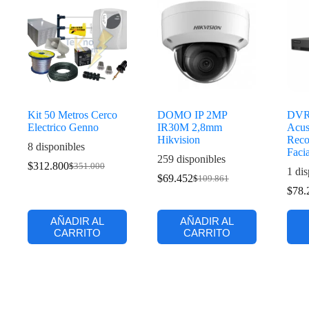
Kit 50 Metros Cerco
DOMO IP 2MP
DVR
Electrico Genno
IR30M 2,8mm
Acus
Hikvision
Reco
8 disponibles
Facia
259 disponibles
$
312.800
$
351.000
1 dis
$
69.452
$
109.861
$
78.
AÑADIR AL
AÑADIR AL
CARRITO
CARRITO