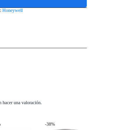
:
Honeywell
n hacer una valoración.
%
-38%