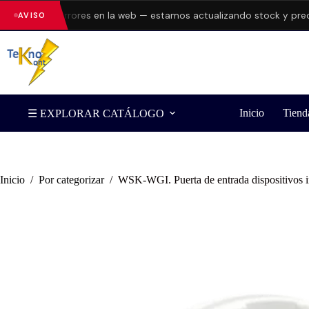
sentando errores en la web — estamos actualizando stock y precios
AVISO
Inicio
Tiend
☰ EXPLORAR CATÁLOGO
Inicio
/
Por categorizar
/
WSK-WGI. Puerta de entrada dispositivos i