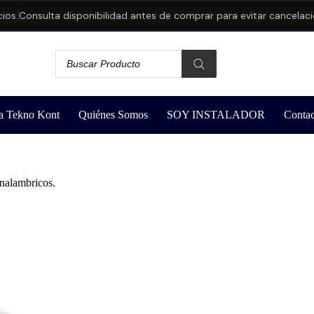
.
Consulta disponibilidad antes de comprar para evitar cancelacione
a Tekno Kont
Quiénes Somos
SOY INSTALADOR
Contac
nalambricos.