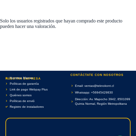
Solo los usuarios registrados que hayan comprado este producto
pueden hacer una valoración.
CONTÁCTATE CON NOSOTROS
Nuestras Marcas
NUESTRA EMPRESA
Políticas de garantía
Email: ventas@teknokont.cl
Link de pago Webpay Plus
Whatsapp: +56945429830
Quiénes somos
Dirección: Av. Mapocho 3942, 8501099
Políticas de envió
Quinta Normal, Región Metropolitana
Registro de instaladores