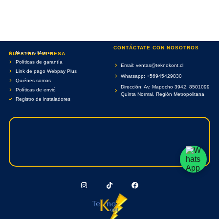
CONTÁCTATE CON NOSOTROS
Nuestras Marcas
NUESTRA EMPRESA
Políticas de garantía
Email: ventas@teknokont.cl
Link de pago Webpay Plus
Whatsapp: +56945429830
Quiénes somos
Dirección: Av. Mapocho 3942, 8501099
Políticas de envió
Quinta Normal, Región Metropolitana
Registro de instaladores