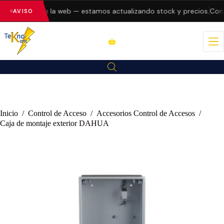
do errores en la web — estamos actualizando stock y precios.
Consu
AVISO
Inicio
/
Control de Acceso
/
Accesorios Control de Accesos
/
Caja de montaje exterior DAHUA