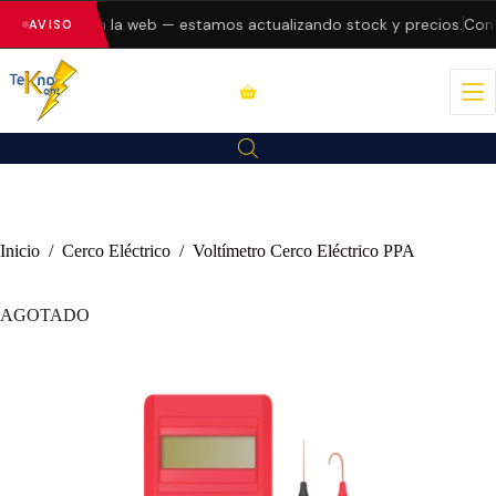
do errores en la web — estamos actualizando stock y precios.
Consu
AVISO
Inicio
/
Cerco Eléctrico
/
Voltímetro Cerco Eléctrico PPA
AGOTADO