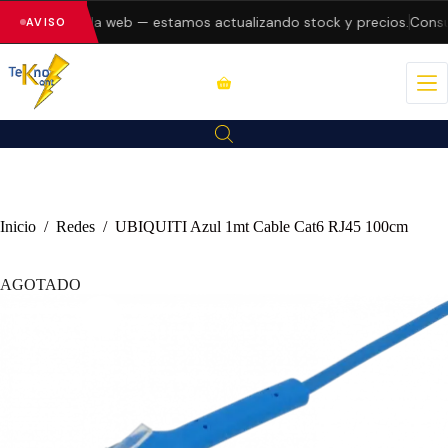
 errores en la web — estamos actualizando stock y precios.
Consult
AVISO
Inicio
/
Redes
/
UBIQUITI Azul 1mt Cable Cat6 RJ45 100cm
AGOTADO