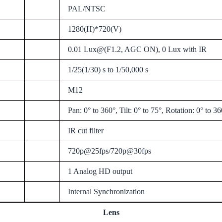
PAL/NTSC
1280(H)*720(V)
0.01 Lux@(F1.2, AGC ON), 0 Lux with IR
1/25(1/30) s to 1/50,000 s
M12
Pan: 0° to 360°, Tilt: 0° to 75°, Rotation: 0° to 3
IR cut filter
720p@25fps/720p@30fps
1 Analog HD output
Internal Synchronization
Lens