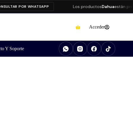
Los productos
Dahua
están present
TAR POR WHATSAPP
Acceder
to Y Soporte