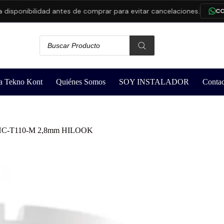
onibilidad antes de comprar para evitar cancelaciones.
CONSUL
a Tekno Kont
Quiénes Somos
SOY INSTALADOR
Contac
THC-T110-M 2,8mm HILOOK