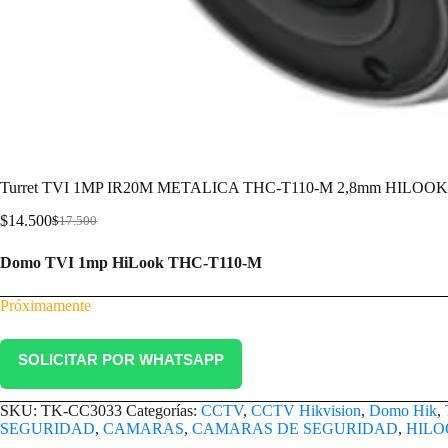
Turret TVI 1MP IR20M METALICA THC-T110-M 2,8mm HILOOK
$
14.500
$
17.500
Domo TVI 1mp HiLook THC-T110-M
Próximamente
SOLICITAR POR WHATSAPP
SKU:
TK-CC3033
Categorías:
CCTV
,
CCTV Hikvision
,
Domo Hik
,
SEGURIDAD
,
CAMARAS
,
CAMARAS DE SEGURIDAD
,
HILO