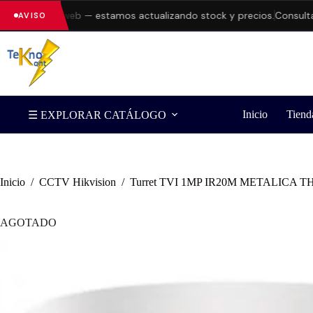
es en la web — estamos actualizando stock y precios.
Consulta disp
AVISO
Inicio
Tiend
☰ EXPLORAR CATÁLOGO
Inicio
/
CCTV Hikvision
/
Turret TVI 1MP IR20M METALICA 
AGOTADO