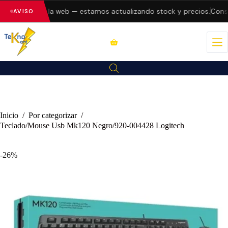
 errores en la web — estamos actualizando stock y precios.
Consult
AVISO
Inicio
/
Por categorizar
/
Teclado/Mouse Usb Mk120 Negro/920-004428 Logitech
-26%