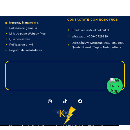
CONTÁCTATE CON NOSOTROS
Nuestras Marcas
NUESTRA EMPRESA
Políticas de garantía
Email: ventas@teknokont.cl
Link de pago Webpay Plus
Whatsapp: +56945429830
Quiénes somos
Dirección: Av. Mapocho 3942, 8501099
Políticas de envió
Quinta Normal, Región Metropolitana
Registro de instaladores
Teknokont.cl Todos Los Derechos Reservados. Copyright © 2026 - Diseñado por RC Creative Systems