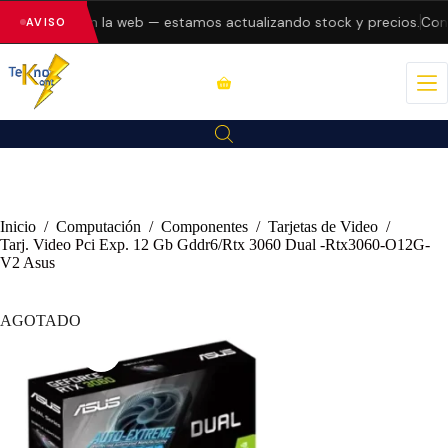
o errores en la web — estamos actualizando stock y precios.
Consu
AVISO
Inicio
/
Computación
/
Componentes
/
Tarjetas de Video
/
Tarj. Video Pci Exp. 12 Gb Gddr6/Rtx 3060 Dual -Rtx3060-O12G-
V2 Asus
AGOTADO