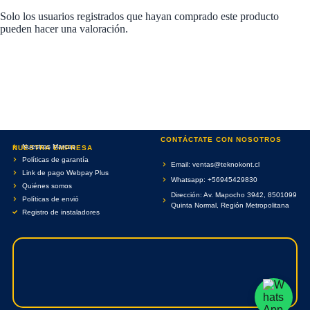
Solo los usuarios registrados que hayan comprado este producto
pueden hacer una valoración.
CONTÁCTATE CON NOSOTROS
Nuestras Marcas
NUESTRA EMPRESA
Políticas de garantía
Email: ventas@teknokont.cl
Link de pago Webpay Plus
Whatsapp: +56945429830
Quiénes somos
Dirección: Av. Mapocho 3942, 8501099
Políticas de envió
Quinta Normal, Región Metropolitana
Registro de instaladores