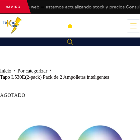
 errores en la web — estamos actualizando stock y precios.
Consult
AVISO
Inicio
/
Por categorizar
/
Tapo L530E(2-pack) Pack de 2 Ampolletas inteligentes
AGOTADO