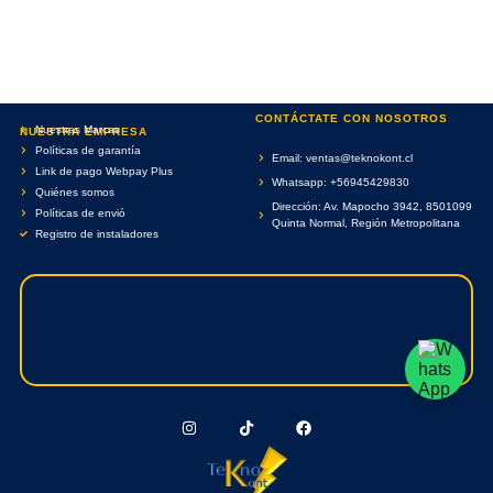
CONTÁCTATE CON NOSOTROS
Nuestras Marcas
NUESTRA EMPRESA
Políticas de garantía
Email: ventas@teknokont.cl
Link de pago Webpay Plus
Whatsapp: +56945429830
Quiénes somos
Dirección: Av. Mapocho 3942, 8501099
Políticas de envió
Quinta Normal, Región Metropolitana
Registro de instaladores