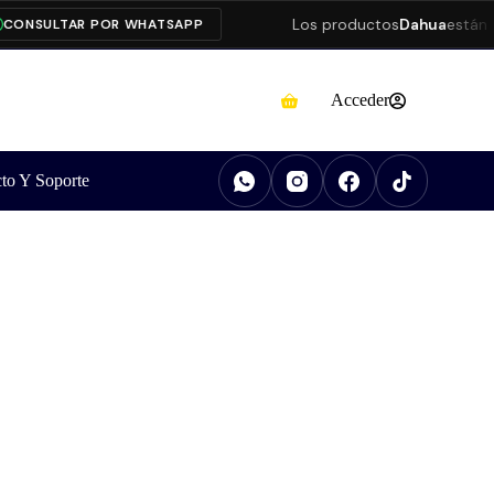
Los productos
Dahua
están pres
SULTAR POR WHATSAPP
Acceder
to Y Soporte