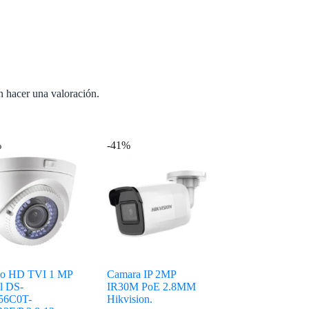
n hacer una valoración.
%
-41%
o HD TVI 1 MP
Camara IP 2MP
l DS-
IR30M PoE 2.8MM
56C0T-
Hikvision.