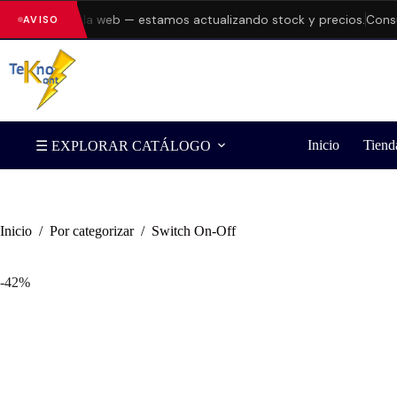
rores en la web — estamos actualizando stock y precios.
Consulta d
AVISO
Inicio
Tiend
☰ EXPLORAR CATÁLOGO
Inicio
/
Por categorizar
/
Switch On-Off
-42%