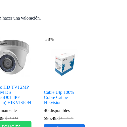
n hacer una valoración.
-38%
o HD TVI 2MP
0M DS-
Cable Utp 100%
56D0T-IPF
Cobre Cat 5e
8mm) HIKVISION
Hikvision
imamente
40 disponibles
990
$
95.493
$
21.414
$
153.969
SOLICITA