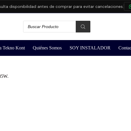
sponibilidad antes de comprar para evitar cancelaciones.
CONS
a Tekno Kont
Quiénes Somos
SOY INSTALADOR
Contac
35W.