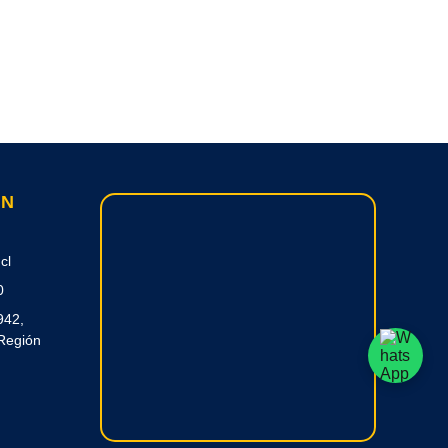
ON
cl
0
942,
Región