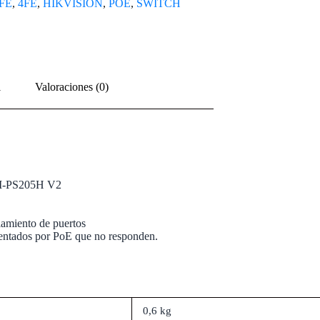
FE
,
4FE
,
HIKVISION
,
POE
,
SWITCH
l
Valoraciones (0)
WI-PS205H V2
amiento de puertos
imentados por PoE que no responden.
0,6 kg