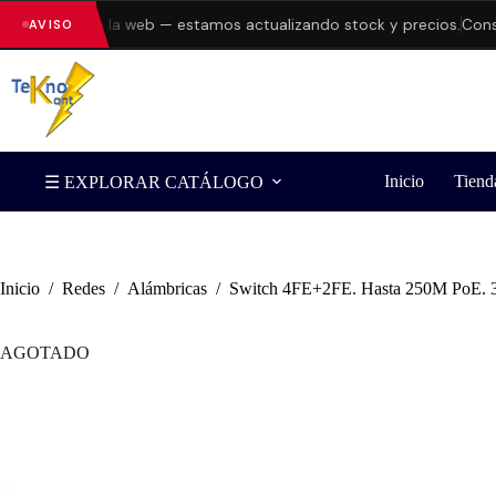
ores en la web — estamos actualizando stock y precios.
Consulta di
AVISO
Inicio
Tiend
☰ EXPLORAR CATÁLOGO
Inicio
/
Redes
/
Alámbricas
/
Switch 4FE+2FE. Hasta 250M PoE. 
AGOTADO