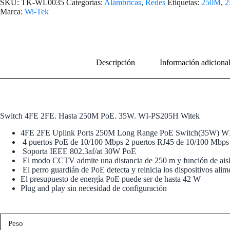
SKU:
TK-WL0035
Categorías:
Alámbricas
,
Redes
Etiquetas:
250M
,
2
Marca:
Wi-Tek
Descripción
Información adiciona
Switch 4FE 2FE. Hasta 250M PoE. 35W. WI-PS205H Witek
4FE 2FE Uplink Ports 250M Long Range PoE Switch(35W) 
4 puertos PoE de 10/100 Mbps 2 puertos RJ45 de 10/100 Mbps
Soporta IEEE 802.3af/at 30W PoE
El modo CCTV admite una distancia de 250 m y función de aisl
El perro guardián de PoE detecta y reinicia los dispositivos al
El presupuesto de energía PoE puede ser de hasta 42 W
Plug and play sin necesidad de configuración
Peso