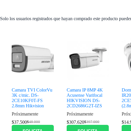
Solo los usuarios registrados que hayan comprado este producto puede
Productos relacionados
Camara TVI ColorVu
Camara IP 8MP 4K
Dom
3K c/mic. DS-
Acusense Varifocal
IR2
2CE10KF0T-FS
HIKVISION DS-
2CE
2.8mm Hikvision
2CD2686G2T-IZS
(2.
Próximamente
Próximamente
Próx
$
37.500
$
307.620
$
14.
$
48.000
$
397.000
SOLICITA
SOLICITA