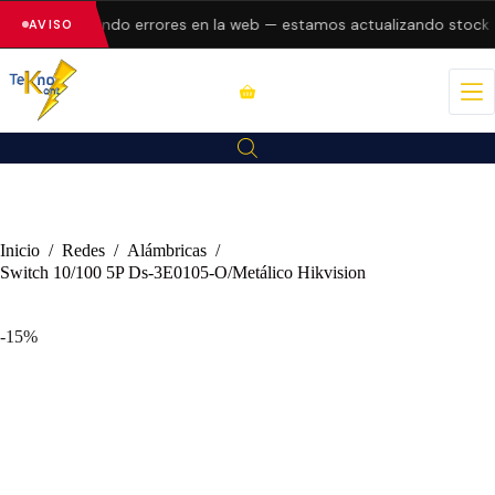
tán presentando errores en la web — estamos actualizando stock y 
AVISO
Inicio
/
Redes
/
Alámbricas
/
Switch 10/100 5P Ds-3E0105-O/Metálico Hikvision
-15%