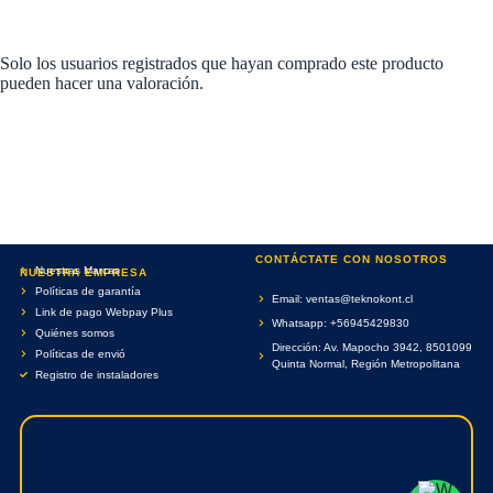
Solo los usuarios registrados que hayan comprado este producto
pueden hacer una valoración.
CONTÁCTATE CON NOSOTROS
Nuestras Marcas
NUESTRA EMPRESA
Políticas de garantía
Email: ventas@teknokont.cl
Link de pago Webpay Plus
Whatsapp: +56945429830
Quiénes somos
Dirección: Av. Mapocho 3942, 8501099
Políticas de envió
Quinta Normal, Región Metropolitana
Registro de instaladores