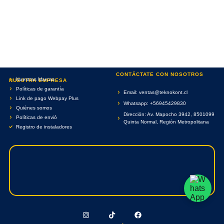
CONTÁCTATE CON NOSOTROS
Nuestras Marcas
NUESTRA EMPRESA
Políticas de garantía
Email: ventas@teknokont.cl
Link de pago Webpay Plus
Whatsapp: +56945429830
Quiénes somos
Dirección: Av. Mapocho 3942, 8501099
Políticas de envió
Quinta Normal, Región Metropolitana
Registro de instaladores