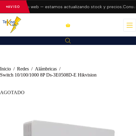
errores en la web — estamos actualizando stock y precios.
Consult
AVISO
Inicio
/
Redes
/
Alámbricas
/
Switch 10/100/1000 8P Ds-3E0508D-E Hikvision
AGOTADO