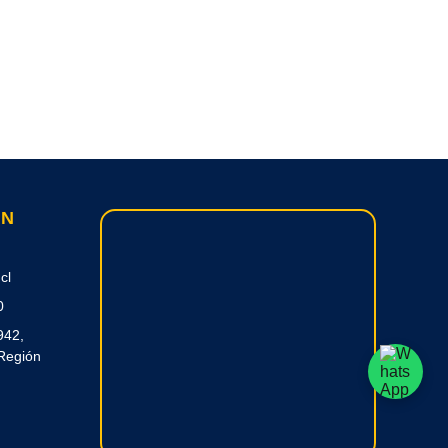
ON
cl
0
942,
Región