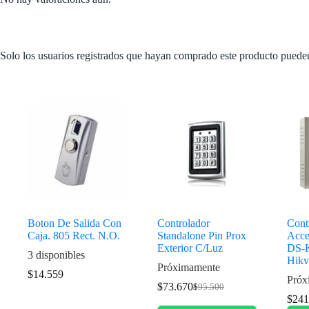
Solo los usuarios registrados que hayan comprado este producto puede
Productos relacionados
Boton De Salida Con
Controlador
Cont
Caja. 805 Rect. N.O.
Standalone Pin Prox
Acce
Exterior C/Luz
DS-
3 disponibles
Hikv
Próximamente
$
14.559
Próx
$
73.670
$
95.500
$
241