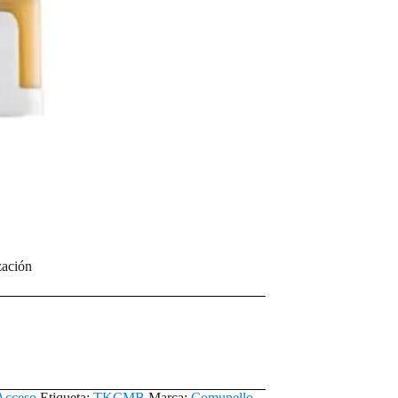
zación
Acceso
Etiqueta:
TKCMB
Marca:
Comunello