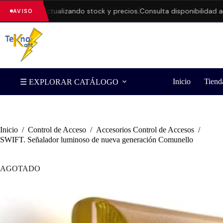
amos actualizando stock y precios.
Consulta disponibilidad antes d
AVISO
Inicio
Tiend
☰ EXPLORAR CATÁLOGO
Inicio
/
Control de Acceso
/
Accesorios Control de Accesos
/
SWIFT. Señalador luminoso de nueva generación Comunello
AGOTADO