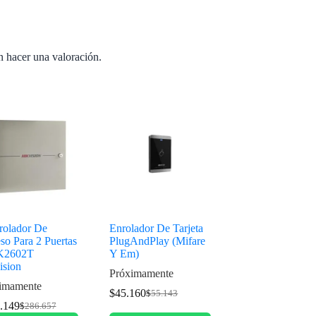
n hacer una valoración.
rolador De
Enrolador De Tarjeta
so Para 2 Puertas
PlugAndPlay (Mifare
K2602T
Y Em)
ision
Próximamente
imamente
$
45.160
$
55.143
.149
$
286.657