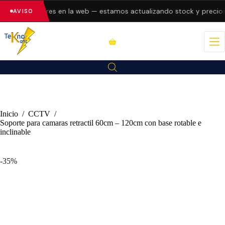
entando errores en la web — estamos actualizando stock y precios.
AVISO
Inicio
/
CCTV
/
Soporte para camaras retractil 60cm – 120cm con base rotable e
inclinable
-35%