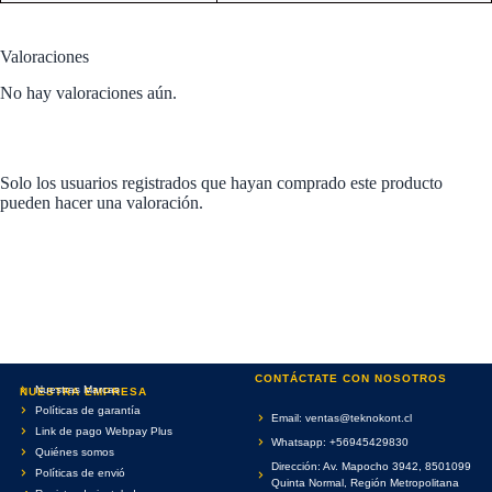
Valoraciones
No hay valoraciones aún.
Solo los usuarios registrados que hayan comprado este producto
pueden hacer una valoración.
CONTÁCTATE CON NOSOTROS
Nuestras Marcas
NUESTRA EMPRESA
Políticas de garantía
Email: ventas@teknokont.cl
Link de pago Webpay Plus
Whatsapp: +56945429830
Quiénes somos
Dirección: Av. Mapocho 3942, 8501099
Políticas de envió
Quinta Normal, Región Metropolitana