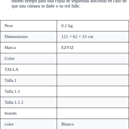
mismo tiempo para una copia de seguridad adicional en caso de
que una cámara se dañe o su red falle.
Peso
0,1 kg
Dimensiones
121 × 62 × 33 cm
Marca
EZVIZ
Color
TALLA
Talla.1
Talla.1.1
Talla.1.1.1
brands
color
Blanco