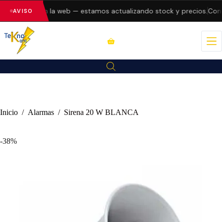
do errores en la web — estamos actualizando stock y precios.
Consu
AVISO
Inicio
/
Alarmas
/
Sirena 20 W BLANCA
-38%