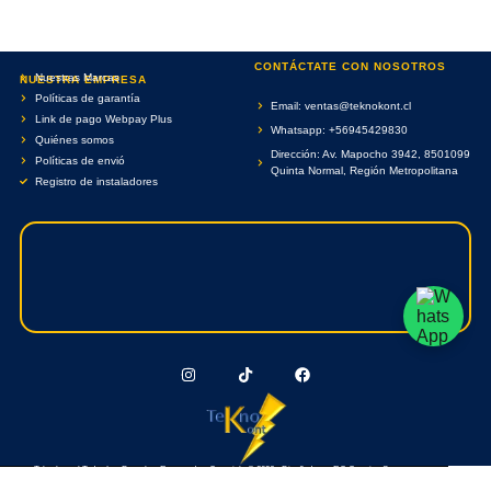
CONTÁCTATE CON NOSOTROS
Nuestras Marcas
NUESTRA EMPRESA
Políticas de garantía
Email: ventas@teknokont.cl
Link de pago Webpay Plus
Whatsapp: +56945429830
Quiénes somos
Dirección: Av. Mapocho 3942, 8501099
Políticas de envió
Quinta Normal, Región Metropolitana
Registro de instaladores
Teknokont.cl Todos Los Derechos Reservados. Copyright © 2026 - Diseñado por RC Creative Systems